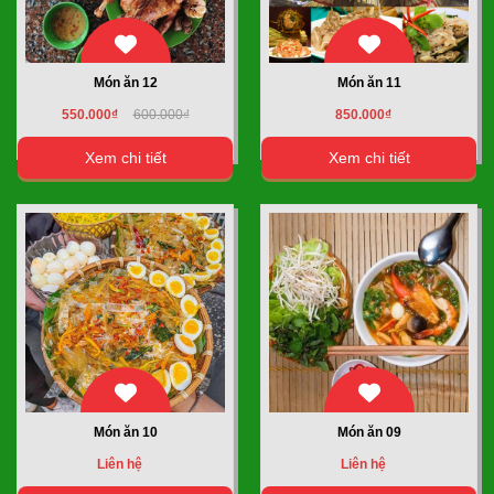
Món ăn 12
Món ăn 11
550.000₫
600.000₫
850.000₫
Xem chi tiết
Xem chi tiết
Món ăn 10
Món ăn 09
Liên hệ
Liên hệ