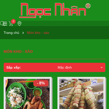
0
Trang chủ
Món kho - xào
MÓN KHO - XÀO
Sắp xếp:
Mặc định
- 8%