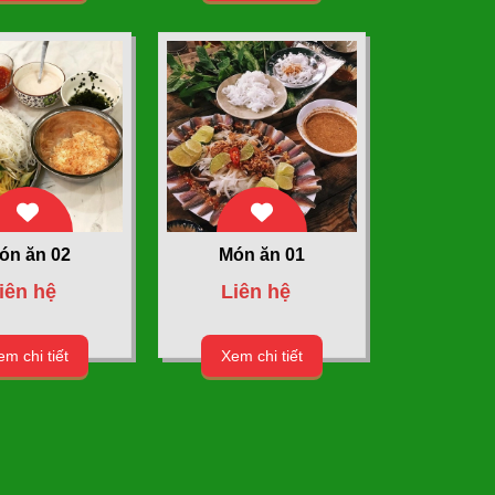
ón ăn 02
Món ăn 01
iên hệ
Liên hệ
m chi tiết
Xem chi tiết