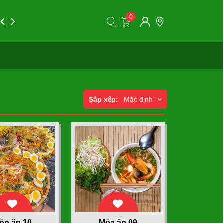
0
ỗi ngày
Tin tức
Liên hệ
Sắp xếp:
Mặc định
ón ăn 10
Món ăn 09