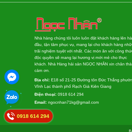
Nhà hàng chúng tôi luôn luôn đặt khách hàng lên h
đầu, tận tâm phục vụ, mang lại cho khách hàng nh
trãi nghiệm tuyệt với nhất. Các món ăn với công thứ
độc quyền sẽ mang lại hương vị mới mẻ cho thực
khách. Nhà Hàng hải sản NGỌC NHÂN xin chân th
cảm ơn.
Địa chỉ:
E18 số 21-25 Đường tôn Đức Thắng phườ
Vĩnh Lạc thành phố Rạch Giá Kiên Giang
Điện thoại:
0918 614 294
Email:
ngocnhan71kg@gmail.com
0918 614 294
B