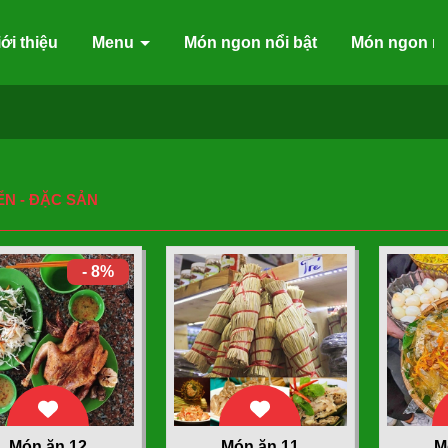
ới thiệu
Menu
Món ngon nổi bật
Món ngon m
ỂN - ĐẶC SẢN
- 8%
Món ăn 12
Món ăn 11
M