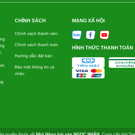
CHÍNH SÁCH
MẠNG XÃ HỘI
Chính sách thành viên
àng
Chính sách thanh toán
ững
HÌNH THỨC THANH TOÁN
c
Hướng dẫn đặt bàn
ành
Bảo mật thông tin cá
nhân
ng
ản quyền thuộc về
Nhà Hàng hải sản NGỌC NHÂN
.
Cung cấp bởi
Sa