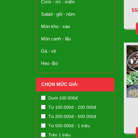
Cơm - mì - miến
55
Salad - gỏi - nộm
Món kho - xào
Món canh - lẩu
Gà - vịt
Heo -Bò
CHỌN MỨC GIÁ:
Dưới 100.000đ
Từ 100.000đ - 200.000đ
Từ 200.000đ - 500.000đ
Từ 500.000đ - 1 triệu
Trên 1 triệu