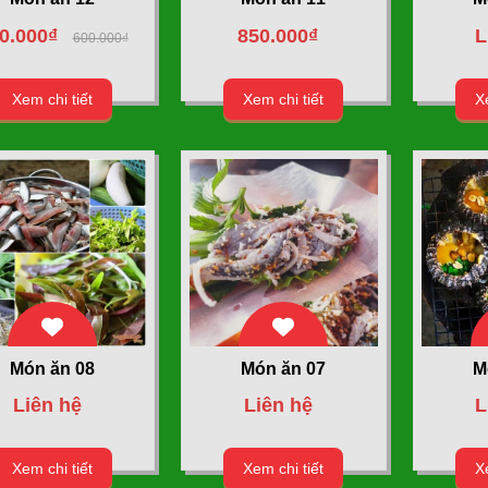
0.000₫
850.000₫
L
600.000₫
Xem chi tiết
Xem chi tiết
Xe
Món ăn 08
Món ăn 07
M
Liên hệ
Liên hệ
L
Xem chi tiết
Xem chi tiết
Xe