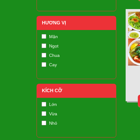
HƯƠNG VỊ
Mặn
Ngọt
Chua
Cay
KÍCH CỠ
Lớn
Vừa
Nhỏ