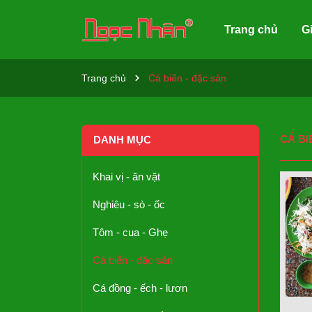
Trang chủ
Gi
Trang chủ
Cá biển - đặc sản
CÁ BI
DANH MỤC
Khai vị - ăn vặt
Nghiêu - sò - ốc
Tôm - cua - Ghẹ
Cá biển - đặc sản
Cá đồng - ếch - lươn